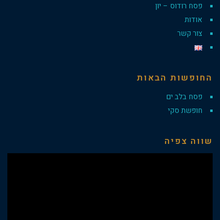
פסח רודוס – יון
אודות
צור קשר
החופשות הבאות
פסח בלב ים
חופשת סקי
שווה צפיה