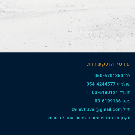
פרטי התקשרות
צבי
050-6701850
שולמית
054-4244577
משרד
03-6180121
פקס
03-6199166
מייל
zvilevtravel@gmail.com
תקנון מדניות פרטיות ונגישות אתר לב טרוול