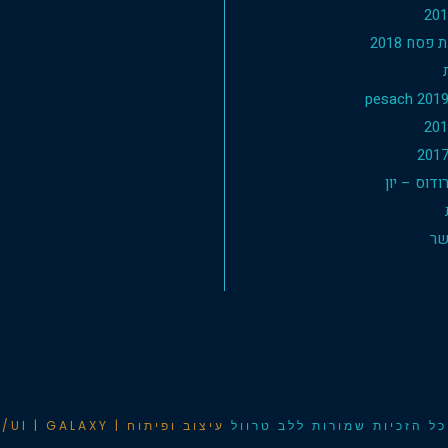
פסח 2018
דוס – יון
שר
ל הזכיות שמורות ללב טרוול
עיצוב ופיתוח | UX/UI | GALAXY