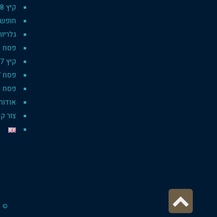
קיץ 2018
חופשת 
גלריות
פסח 2019 pesach
קיץ 2017
פסח 2017
פסח רו
אודות
צור ק
גלילה
© כ