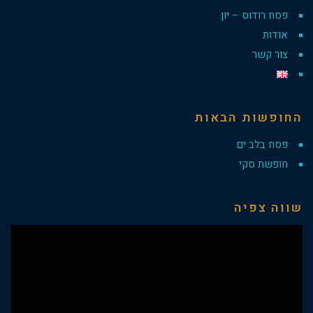
פסח רודוס – יון
אודות
צור קשר
החופשות הבאות
פסח בלב ים
חופשת סקי
שווה צפיה