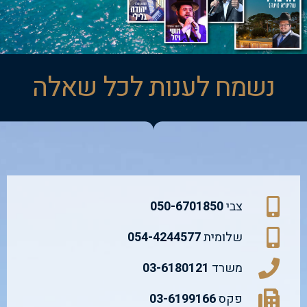
נשמח לענות לכל שאלה
צבי
050-6701850
שלומית
054-4244577
משרד
03-6180121
פקס
03-6199166