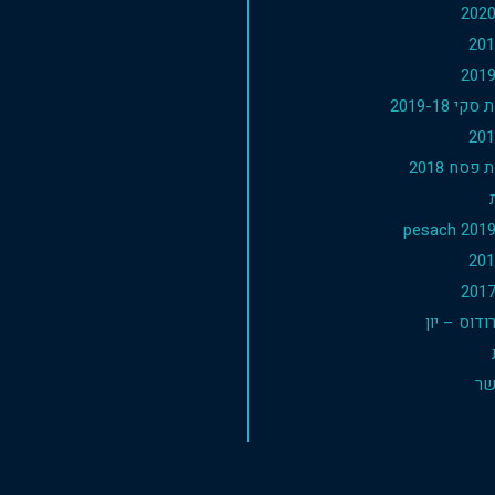
י 2019-18
פסח 2018
דוס – יון
שר