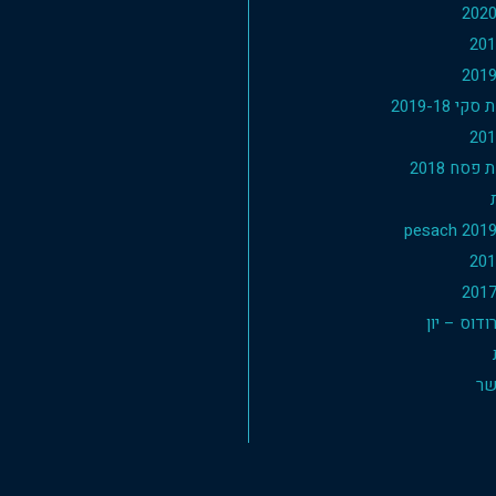
י 2019-18
פסח 2018
דוס – יון
שר