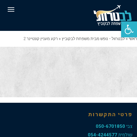
תפרי
פתח סרגל נגישות
ראשי
»
לבטרוול - נופש מבית משפחת לבקוביץ
»
רקע מעניין קונטיינר 2
פרטי התקשרות
צבי
050-6701850
שולמית
054-4244577