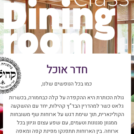
חדר אוכל
כמו בכל הנופשים שלנו,
גולת הכותרת היא ההקפדה על קלה כבחמורה, בכשרות
גלאט כשר למהדרין הבד"ץ קהילות, יחד עם ההשקעה
הקולינארית, תוך שימת דגש על ארוחות שף משובחות
ממגוון סגנונות וטעמים, עם שפע עצום וגיוון בכל
ארוחה. בין הארוחות תתפנקו מפינת קפה ומאפה
הפתוחה 24 שעות ביממה.