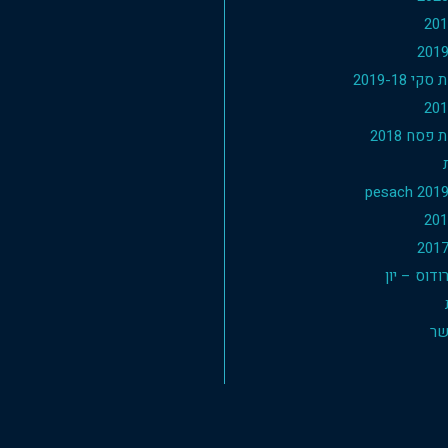
י 2019-18
פסח 2018
דוס – יון
שר