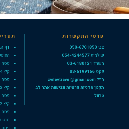
פרטי התקשרות
תפריט
צבי
050-6701850
דף הב
שולמית
054-4244577
החופש
משרד
03-6180121
פסח 2025
פקס
03-6199166
קיץ 2024
מייל
zvilevtravel@gmail.com
פסח 2024
תקנון מדניות פרטיות ונגישות אתר לב
קיץ 2023
טרוול
פסח 2023
קיץ 2022
פסח 2022
סנט אנט
פסח 2020