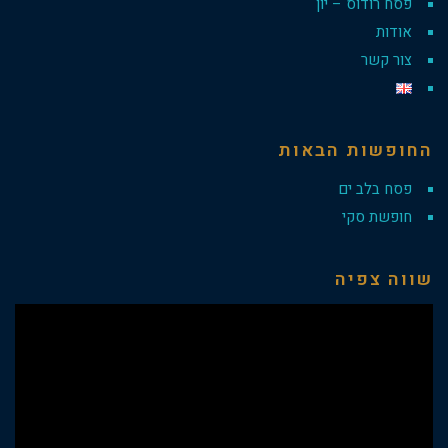
פסח רודוס – יון
אודות
צור קשר
החופשות הבאות
פסח בלב ים
חופשת סקי
שווה צפיה