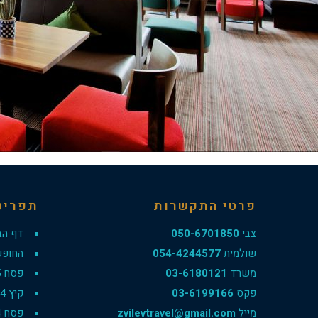
פרטי התקשרות
תפריט
צבי
050-6701850
דף הב
שולמית
054-4244577
החופש
משרד
03-6180121
פסח 2025
פקס
03-6199166
קיץ 2024
מייל
zvilevtravel@gmail.com
פסח 2024