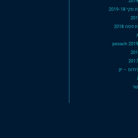
י 2019-18
פסח 2018
דוס – יון
שר