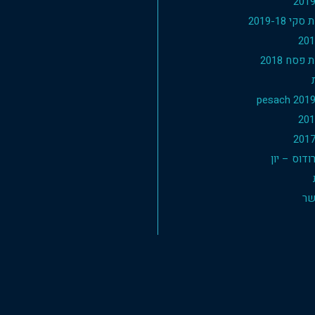
י 2019-18
פסח 2018
דוס – יון
שר