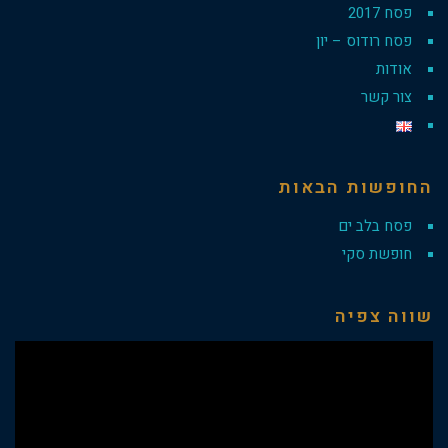
פסח 2017
פסח רודוס – יון
אודות
צור קשר
החופשות הבאות
פסח בלב ים
חופשת סקי
שווה צפיה