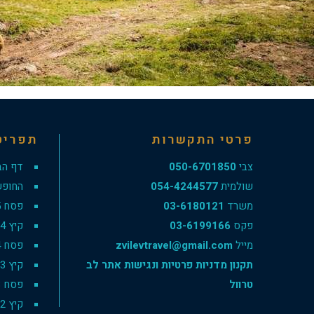
פרטי התקשרות
תפריט
צבי
050-6701850
דף הב
שולמית
054-4244577
החופש
משרד
03-6180121
פסח 2025
פקס
03-6199166
קיץ 2024
מייל
zvilevtravel@gmail.com
פסח 2024
תקנון מדניות פרטיות ונגישות אתר לב
קיץ 2023
טרוול
פסח 2023
קיץ 2022