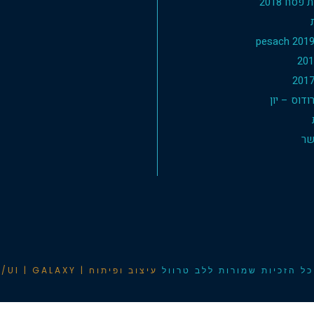
פסח 2018
דוס – יון
שר
ל הזכיות שמורות ללב טרוול
עיצוב ופיתוח | UX/UI | GALAXY