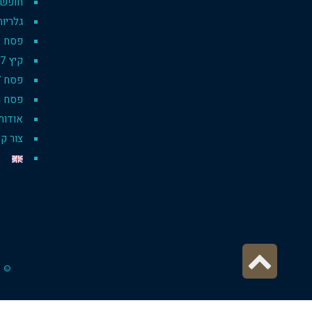
חופשת 
גלריות
פסח 2019 pesach
קיץ 2017
פסח 2017
פסח רו
אודות
צור ק
גלילה
© כ
לראש
העמוד