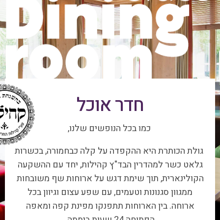
חדר אוכל
כמו בכל הנופשים שלנו,
גולת הכותרת היא ההקפדה על קלה כבחמורה, בכשרות
גלאט כשר למהדרין הבד"ץ קהילות, יחד עם ההשקעה
הקולינארית, תוך שימת דגש על ארוחות שף משובחות
ממגוון סגנונות וטעמים, עם שפע עצום וגיוון בכל
ארוחה. בין הארוחות תתפנקו מפינת קפה ומאפה
הפתוחה 24 שעות ביממה.