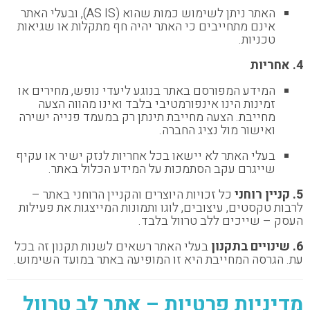
האתר ניתן לשימוש כמות שהוא (AS IS), ובעלי האתר
אינם מתחייבים כי האתר יהיה חף מתקלות או שגיאות
טכניות.
4. אחריות
המידע המפורסם באתר בנוגע ליעדי נופש, מחירים או
זמינות הינו אינפורמטיבי בלבד ואינו מהווה הצעה
מחייבת. הצעה מחייבת תינתן רק במעמד פנייה ישירה
ואישור מול נציג החברה.
בעלי האתר לא יישאו בכל אחריות לנזק ישיר או עקיף
שייגרם עקב הסתמכות על המידע הכלול באתר.
5. קניין רוחני
כל זכויות היוצרים והקניין הרוחני באתר –
לרבות טקסטים, עיצובים, לוגו ותמונות המייצגות את פעילות
העסק – שייכים ללב טרוול בלבד.
6. שינויים בתקנון
בעלי האתר רשאים לשנות תקנון זה בכל
עת. הגרסה המחייבת היא זו המופיעה באתר במועד השימוש.
מדיניות פרטיות – אתר לב טרוול