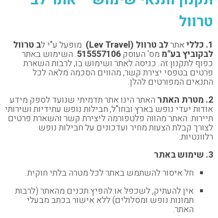
תקנון ותנאי שימוש – אתר לב
טרוול
1. כללי
אתר
לב טרוול (Lev Travel)
מופעל ע"י ל
ב טרוול
לבקוביץ בע"מ
מס' העוסק
515557106
. השימוש באתר
כפוף לתקנון זה. כניסה לאתר ושימוש בו, לרבות השארת
פרטים בטפסי יצירת קשר, מהווים הסכמה מלאה לכל
התנאים המפורטים להלן.
2. מטרת האתר
האתר הינו אתר תדמיתי שנועד לספק מידע
אודות יעדי נופש בארץ ובחו"ל, חבילות נופש עתידיות ושירותי
תיירות. האתר מהווה פלטפורמה ליצירת קשר והשארת פרטים
לצורך קבלת הצעות מחיר ועדכונים על חבילות נופש
רלוונטיות.
3. שימוש באתר
חל איסור להשתמש באתר לכל מטרה בלתי חוקית.
אין להעתיק, לשכפל או להפיץ תכנים מהאתר (לרבות
תמונות נופש ומסלולים) ללא אישור בכתב מבעלי
האתר.