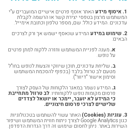
1. איסוף מידע
האתר אוסף פרטים אישיים המועברים ע"י
המשתמש מרצון בטפסי יצירת קשר או הרשמה לקבלת
עדכונים. המידע כולל: שם, מספר טלפון וכתובת אימייל.
2. שימוש במידע
המידע שנאסף ישמש אך ורק לצרכים
הבאים:
א.
מענה לפניית המשתמש וחזרה ללקוח למתן פרטים
על נופש.
ב.
שליחת עדכונים, תוכן שיווקי והצעות לנופש בחו"ל
מטעם לב טרוול בלבד (בכפוף להסכמת המשתמש
וסימון אישור "דיוור").
ג.
המידע נשמר במאגר הלקוחות של העסק לצורך
פרסום מקומות נופש ללקוחותיו.
לב טרוול מתחייבת
כי המידע לא יועבר, יימכר או יושאל לצדדים
שלישיים לצרכי פרסום חיצוניים.
3. עוגיות (Cookies)
האתר עשוי להשתמש בטכנולוגיות
כגון Google Analytics לצורך ניתוח חווית המשתמש ושיפור
השירות באתר. ניתן לחסום שימוש זה דרך הגדרות הדפדפן.