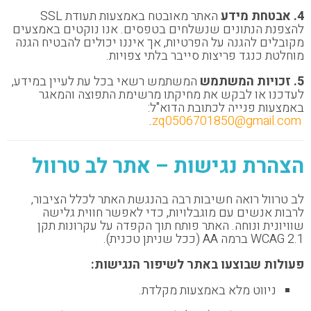
4. אבטחת מידע
האתר מאובטח באמצעות תעודת SSL
להצפנת הנתונים שנשלחים בטפסים. אנו נוקטים באמצעים
מקובלים להגנה על הפרטיות, אך איננו יכולים להבטיח הגנה
מוחלטת כנגד פריצות סייבר בלתי צפויות.
5. זכויות המשתמש
המשתמש רשאי בכל עת לעיין במידע,
לעדכנו או לבקש את מחיקתו מרשימת התפוצה והמאגר
באמצעות פנייה לכתובת הדוא"ל:
.
zq0506701850@gmail.com
הצהרת נגישות – אתר לב טרוול
לב טרוול רואה חשיבות רבה בהנגשת האתר לכלל הציבור,
לרבות אנשים עם מוגבלויות, כדי לאפשר חווית גלישה
שוויונית ונוחה. האתר פותח תוך הקפדה על עקרונות תקן
WCAG 2.1 ברמה AA (ככל שניתן טכנית).
פעולות שבוצעו באתר לשיפור הנגישות:
ניווט מלא באמצעות מקלדת.