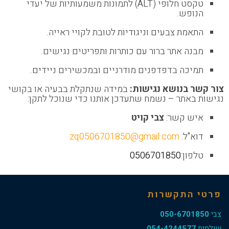
טקסט חלופי (ALT) לתמונות משמעותיות של יעדי
הנופש.
התאמת צבעים וניגודיות לטובת לקויי ראייה.
מבנה אתר ברור עם כותרות ותפריטים נגישים.
תמיכה בדפדפנים מודרניים ובמכשירים ניידים.
צור קשר בנושא נגישות:
במידה שנתקלת בבעיה או בקושי
נגישות באתר – נשמח שתעדכן אותנו כדי שנוכל לתקן:
איש קשר:
צבי קויט
דוא"ל:
zq0506701850@gmail.com
טלפון:
0506701850
פרטי התקשרות
צבי
050-6701850
שולמית
054-4244577