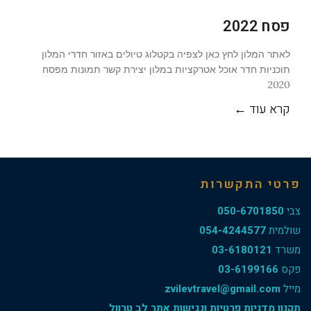
פסח 2022
לאתר המלון לחץ כאן לצפיה בקטלוג טיולים באזור חדרי המלון
תוכניות חדר אוכל אטרקציות במלון יצירת קשר תמונות מפסח
2020
קרא עוד ←
פרטי התקשרות
צבי
050-6701850
שולמית
054-4244577
משרד
03-6180121
פקס
03-6199166
מייל
zvilevtravel@gmail.com
תקנון מדניות פרטיות ונגישות אתר לב טרוול