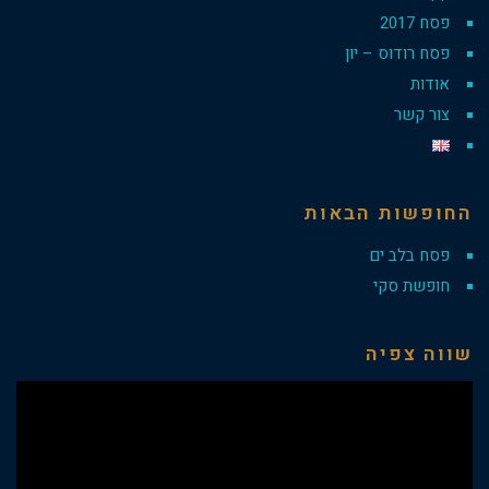
פסח 2017
פסח רודוס – יון
אודות
צור קשר
החופשות הבאות
פסח בלב ים
חופשת סקי
שווה צפיה