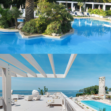
פסח רודוס – יון
עברית, רודוס ים המלח