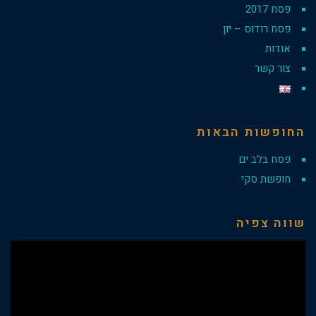
פסח 2017
פסח רודוס – יון
אודות
צור קשר
החופשות הבאות
פסח בלב ים
חופשת סקי
שווה צפיה