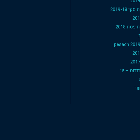
י 2019-18
פסח 2018
דוס – יון
שר