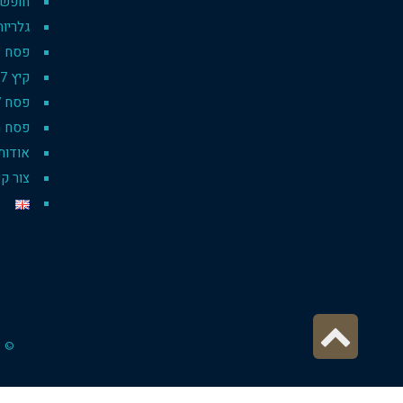
חופשת 
גלריות
פסח 2019 pesach
קיץ 2017
פסח 2017
פסח רו
אודות
צור ק
גלילה
© כ
לראש
העמוד