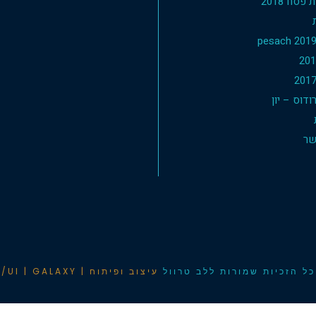
פסח 2018
דוס – יון
שר
ל הזכיות שמורות ללב טרוול
עיצוב ופיתוח | UX/UI | GALAXY