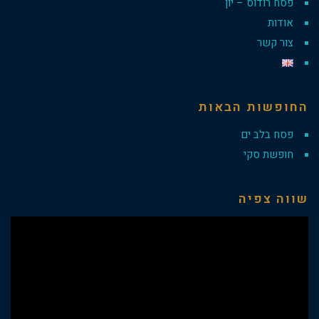
פסח רודוס – יון
אודות
צור קשר
החופשות הבאות
פסח בלב ים
חופשת סקי
שווה צפיה