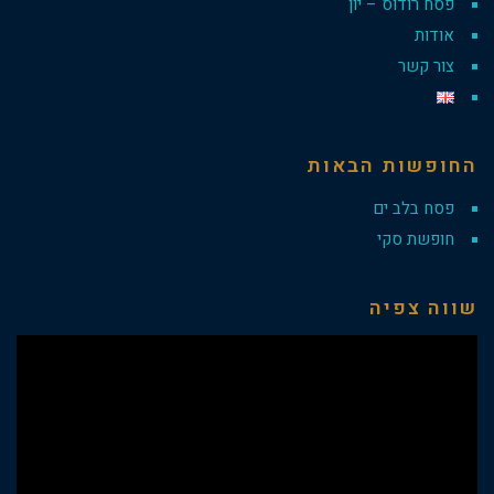
פסח רודוס – יון
אודות
צור קשר
החופשות הבאות
פסח בלב ים
חופשת סקי
שווה צפיה