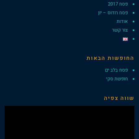
פסח 2017
פסח רודוס – יון
אודות
צור קשר
החופשות הבאות
פסח בלב ים
חופשת סקי
שווה צפיה