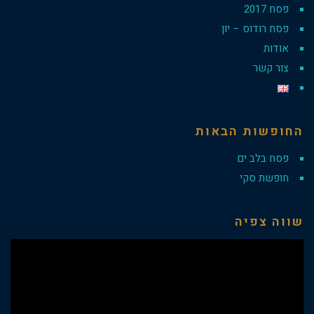
פסח 2017
פסח רודוס – יון
אודות
צור קשר
החופשות הבאות
פסח בלב ים
חופשת סקי
שווה צפיה