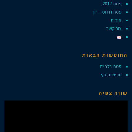
פסח 2017
פסח רודוס – יון
אודות
צור קשר
החופשות הבאות
פסח בלב ים
חופשת סקי
שווה צפיה