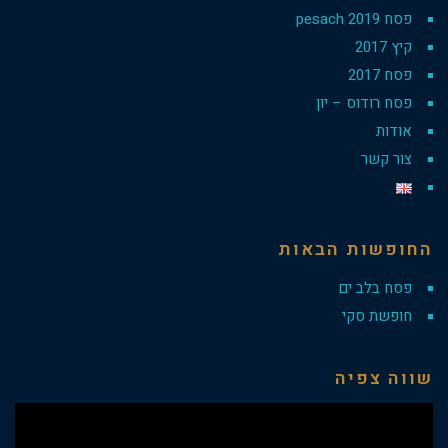
פסח 2019 pesach
קיץ 2017
פסח 2017
פסח רודוס – יון
אודות
צור קשר
החופשות הבאות
פסח בלב ים
חופשת סקי
שווה צפיה