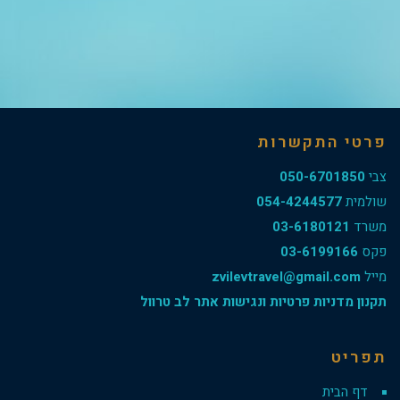
פרטי התקשרות
צבי
050-6701850
שולמית
054-4244577
משרד
03-6180121
פקס
03-6199166
מייל
zvilevtravel@gmail.com
תקנון מדניות פרטיות ונגישות אתר לב טרוול
תפריט
דף הבית