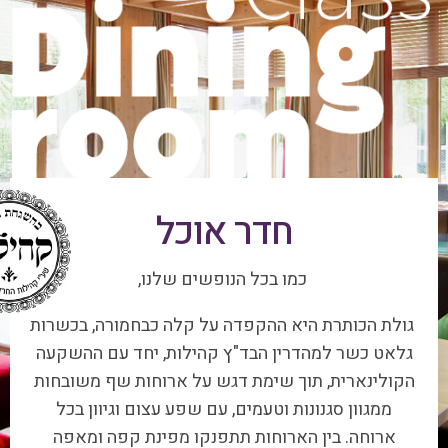
חדר אוכל
כמו בכל הנופשים שלנו,
גולת הכותרת היא ההקפדה על קלה כבחמורה, בכשרות
גלאט כשר למהדרין הבד"ץ קהילות, יחד עם ההשקעה
הקולינארית, תוך שימת דגש על ארוחות שף משובחות
ממגוון סגנונות וטעמים, עם שפע עצום וגיוון בכל
ארוחה. בין הארוחות תתפנקו מפינת קפה ומאפה
הפתוחה 24 שעות ביממה.