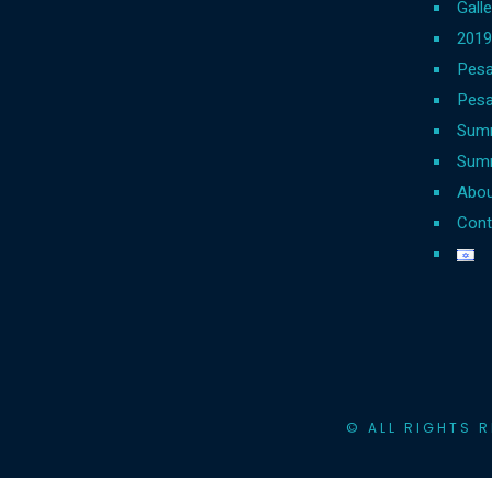
Galle
Pesa
Pesa
Sum
Summ
Abou
Cont
© ALL RIGHTS 