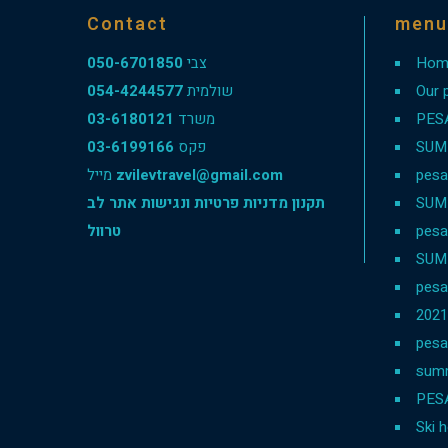
Contact
menu
050-6701850
צבי
Hom
054-4244577
שולמית
Our 
03-6180121
משרד
PES
03-6199166
פקס
SUM
מייל
zvilevtravel@gmail.com
pesa
תקנון מדניות פרטיות ונגישות אתר לב
SUM
טרוול
pesa
SUM
pesa
202
pesa
sum
PES
Ski h