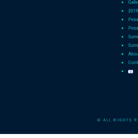
Galle
Pesa
Pesa
Sum
Summ
Abou
Cont
© ALL RIGHTS 