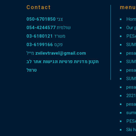
Contact
menu
050-6701850
צבי
Hom
054-4244577
שולמית
Our 
03-6180121
משרד
PES
03-6199166
פקס
SUM
מייל
zvilevtravel@gmail.com
pesa
תקנון מדניות פרטיות ונגישות אתר לב
SUM
טרוול
pesa
SUM
pesa
202
pesa
sum
PES
Ski h