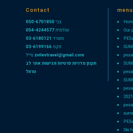
Contact
menu
050-6701850
צבי
Hom
054-4244577
שולמית
Our 
03-6180121
משרד
PES
03-6199166
פקס
SUM
מייל
zvilevtravel@gmail.com
pesa
תקנון מדניות פרטיות ונגישות אתר לב
SUM
טרוול
pesa
SUM
pesa
202
pesa
sum
PES
Ski h