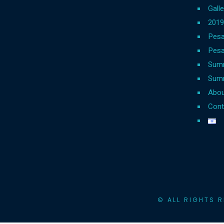
Galle
Pesa
Pesa
Sum
Summ
Abou
Cont
© ALL RIGHTS 