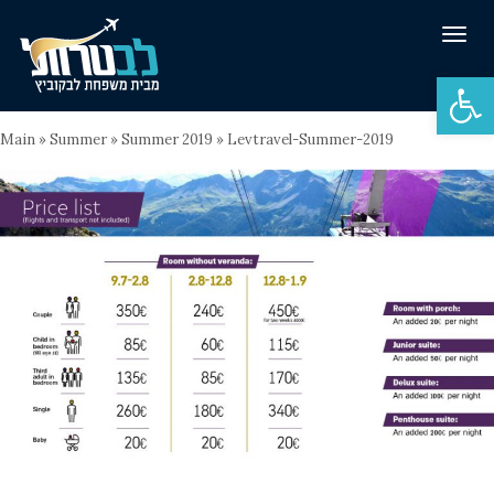
Tog
navi
Open 
Main
»
Summer
»
Summer 2019
»
Levtravel-Summer-2019